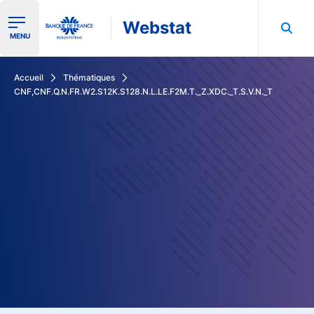
Webstat
Ouvrir le menu de navigation
MENU
Rechercher dans les données de la Banque de France
Accueil
Thématiques
CNF,CNF.Q.N.FR.W2.S12K.S128.N.L.LE.F2M.T._Z.XDC._T.S.V.N._T