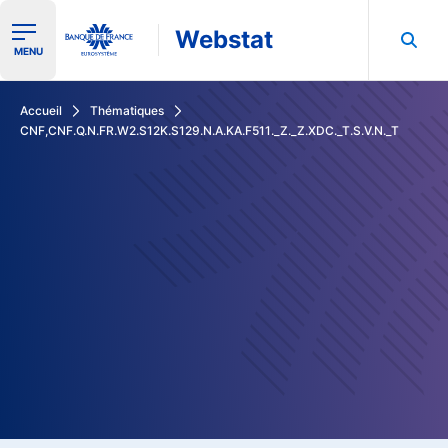
Webstat
Ouvrir le menu de navigation
MENU
Rechercher dans les données de la Banque de France
Accueil
Thématiques
CNF,CNF.Q.N.FR.W2.S12K.S129.N.A.KA.F511._Z._Z.XDC._T.S.V.N._T