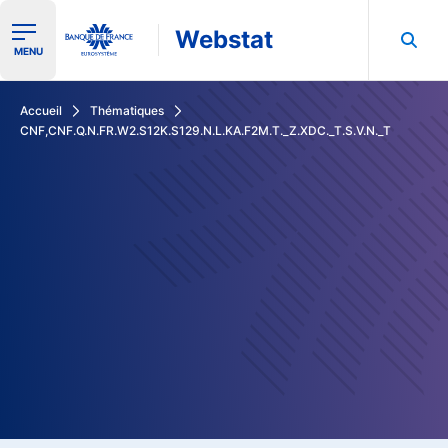
Webstat
Ouvrir le menu de navigation
MENU
Rechercher dans les données de la Banque de France
Accueil
Thématiques
CNF,CNF.Q.N.FR.W2.S12K.S129.N.L.KA.F2M.T._Z.XDC._T.S.V.N._T