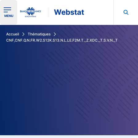
Webstat
Ouvrir le menu de navigation
MENU
Rechercher dans les données de la Banque de France
Accueil
Thématiques
CNF,CNF.Q.N.FR.W2.S12K.S13.N.L.LE.F2M.T._Z.XDC._T.S.V.N._T