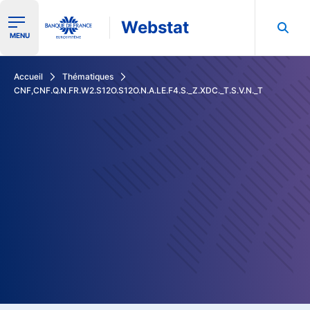
Webstat
Ouvrir le menu de navigation
MENU
Rechercher dans les données de la Banque de France
Accueil
Thématiques
CNF,CNF.Q.N.FR.W2.S12O.S12O.N.A.LE.F4.S._Z.XDC._T.S.V.N._T