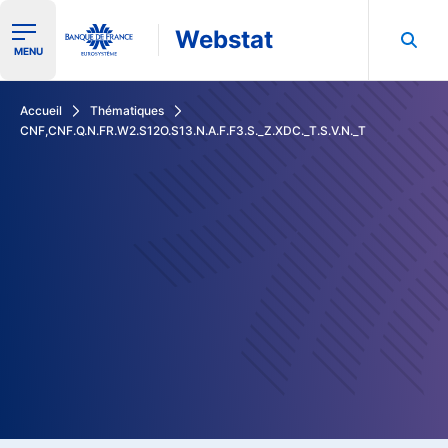
Webstat
Ouvrir le menu de navigation
MENU
Rechercher dans les données de la Banque de France
Accueil
Thématiques
CNF,CNF.Q.N.FR.W2.S12O.S13.N.A.F.F3.S._Z.XDC._T.S.V.N._T