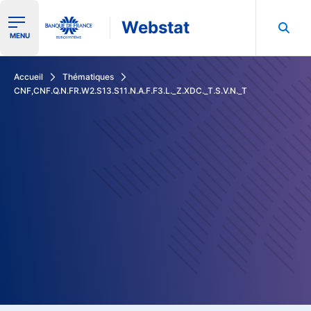
Webstat
Ouvrir le menu de navigation
MENU
Rechercher dans les données de la Banque de France
Accueil
Thématiques
CNF,CNF.Q.N.FR.W2.S13.S11.N.A.F.F3.L._Z.XDC._T.S.V.N._T