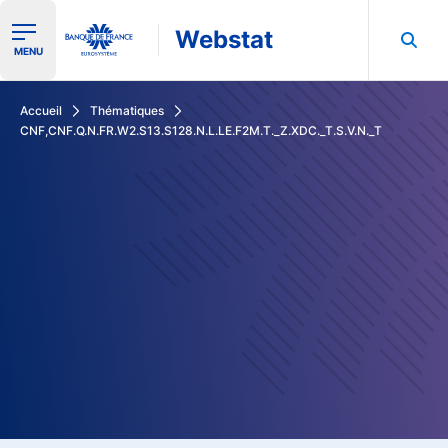
Webstat
Ouvrir le menu de navigation
MENU
Rechercher dans les données de la Banque de France
Accueil
Thématiques
CNF,CNF.Q.N.FR.W2.S13.S128.N.L.LE.F2M.T._Z.XDC._T.S.V.N._T