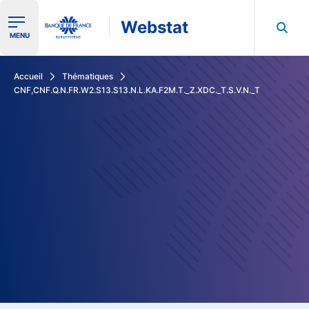
Webstat
Ouvrir le menu de navigation
MENU
Rechercher dans les données de la Banque de France
Accueil
Thématiques
CNF,CNF.Q.N.FR.W2.S13.S13.N.L.KA.F2M.T._Z.XDC._T.S.V.N._T