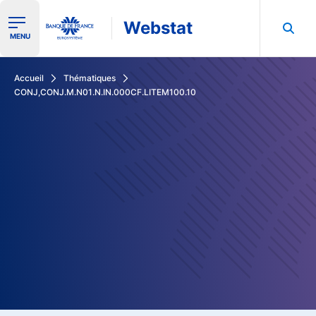
Webstat
Ouvrir le menu de navigation
MENU
Rechercher dans les données de la Banque de France
Accueil
Thématiques
CONJ,CONJ.M.N01.N.IN.000CF.LITEM100.10