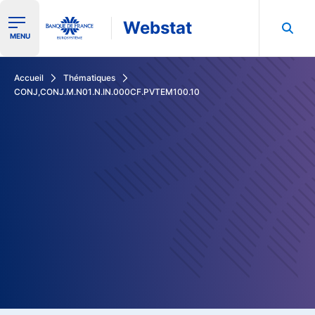
Webstat
Ouvrir le menu de navigation
MENU
Rechercher dans les données de la Banque de France
Accueil
Thématiques
CONJ,CONJ.M.N01.N.IN.000CF.PVTEM100.10