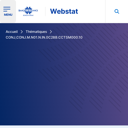
Webstat
Ouvrir le menu de navigation
MENU
Rechercher dans les données de la Banque de France
Accueil
Thématiques
CONJ,CONJ.M.N01.N.IN.0C28B.CCTSM000.10