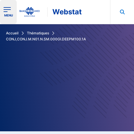
Webstat
Ouvrir le menu de navigation
MENU
Rechercher dans les données de la Banque de France
Accueil
Thématiques
CONJ,CONJ.M.N01.N.SM.000GI.DEEPM100.1A