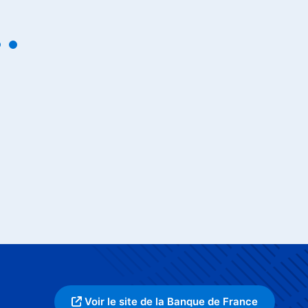
Voir le site de la Banque de France