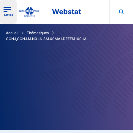
Webstat
Ouvrir le menu de navigation
MENU
Rechercher dans les données de la Banque de France
Accueil
Thématiques
CONJ,CONJ.M.N01.N.SM.00MA1.DEEEM100.1A