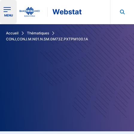
Webstat
Ouvrir le menu de navigation
MENU
Rechercher dans les données de la Banque de France
Accueil
Thématiques
CONJ,CONJ.M.N01.N.SM.0M73Z.PXTPM100.1A