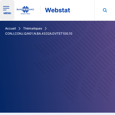
Webstat
Ouvrir le menu de navigation
MENU
Rechercher dans les données de la Banque de France
Accueil
Thématiques
CONJ,CONJ.Q.N01.N.BA.4332A.DVTET100.10