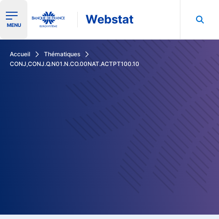
Webstat
Ouvrir le menu de navigation
MENU
Rechercher dans les données de la Banque de France
Accueil
Thématiques
CONJ,CONJ.Q.N01.N.CO.00NAT.ACTPT100.10