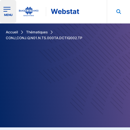
Webstat
Ouvrir le menu de navigation
MENU
Rechercher dans les données de la Banque de France
Accueil
Thématiques
CONJ,CONJ.Q.N01.N.TS.000TA.DCTIQ002.TP