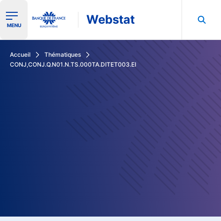
Webstat
Ouvrir le menu de navigation
MENU
Rechercher dans les données de la Banque de France
Accueil
Thématiques
CONJ,CONJ.Q.N01.N.TS.000TA.DITET003.EI