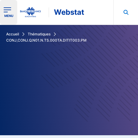
Webstat
Ouvrir le menu de navigation
MENU
Rechercher dans les données de la Banque de France
Accueil
Thématiques
CONJ,CONJ.Q.N01.N.TS.000TA.DITIT003.PM