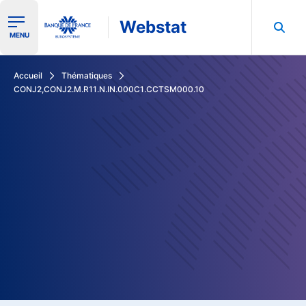
Webstat
Ouvrir le menu de navigation
MENU
Rechercher dans les données de la Banque de France
Accueil
Thématiques
CONJ2,CONJ2.M.R11.N.IN.000C1.CCTSM000.10