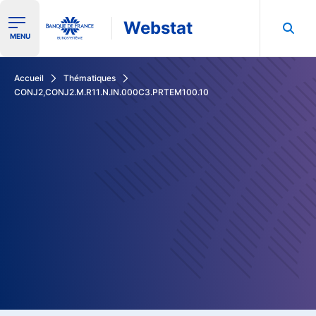
Webstat
Ouvrir le menu de navigation
MENU
Rechercher dans les données de la Banque de France
Accueil
Thématiques
CONJ2,CONJ2.M.R11.N.IN.000C3.PRTEM100.10