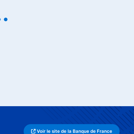
Voir le site de la Banque de France