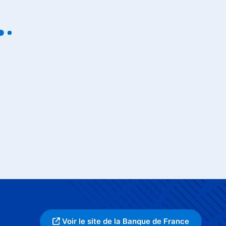
Voir le site de la Banque de France