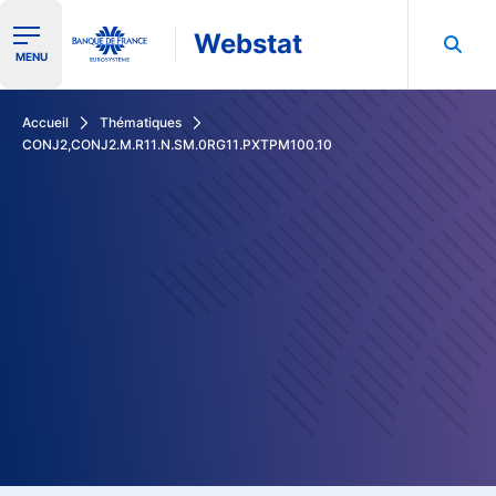
Webstat
Ouvrir le menu de navigation
MENU
Rechercher dans les données de la Banque de France
Accueil
Thématiques
CONJ2,CONJ2.M.R11.N.SM.0RG11.PXTPM100.10