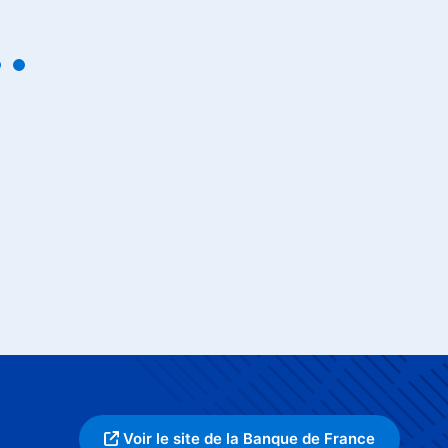
Voir le site de la Banque de France