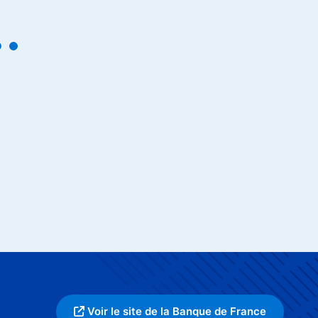
Voir le site de la Banque de France