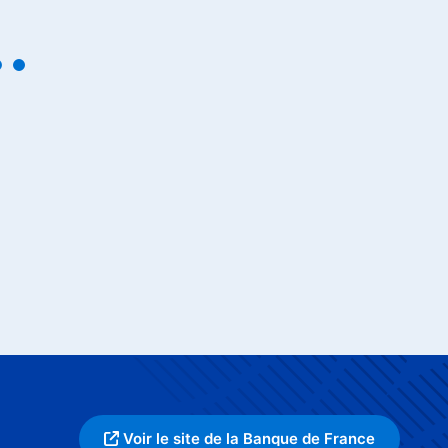
Voir le site de la Banque de France