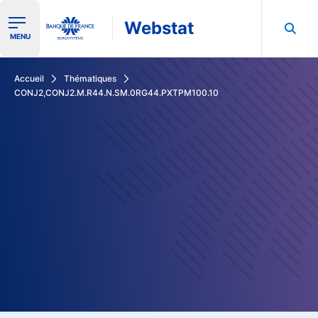
Webstat
Ouvrir le menu de navigation
MENU
Rechercher dans les données de la Banque de France
Accueil
Thématiques
CONJ2,CONJ2.M.R44.N.SM.0RG44.PXTPM100.10