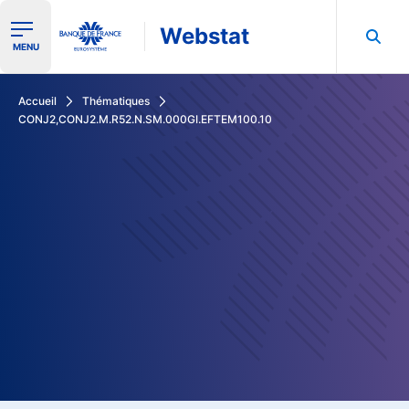
Webstat
Ouvrir le menu de navigation
MENU
Rechercher dans les données de la Banque de France
Accueil
Thématiques
CONJ2,CONJ2.M.R52.N.SM.000GI.EFTEM100.10