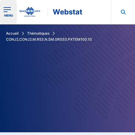
Webstat
Ouvrir le menu de navigation
MENU
Rechercher dans les données de la Banque de France
Accueil
Thématiques
CONJ2,CONJ2.M.R53.N.SM.0RG53.PXTEM100.10