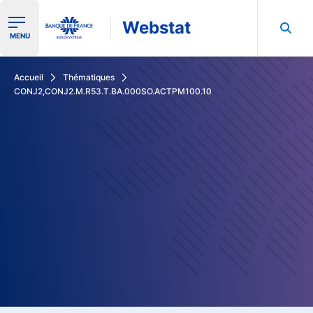
Webstat
Ouvrir le menu de navigation
MENU
Rechercher dans les données de la Banque de France
Accueil
Thématiques
CONJ2,CONJ2.M.R53.T.BA.000SO.ACTPM100.10