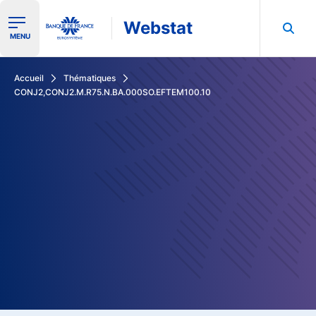
Webstat
Ouvrir le menu de navigation
MENU
Rechercher dans les données de la Banque de France
Accueil
Thématiques
CONJ2,CONJ2.M.R75.N.BA.000SO.EFTEM100.10