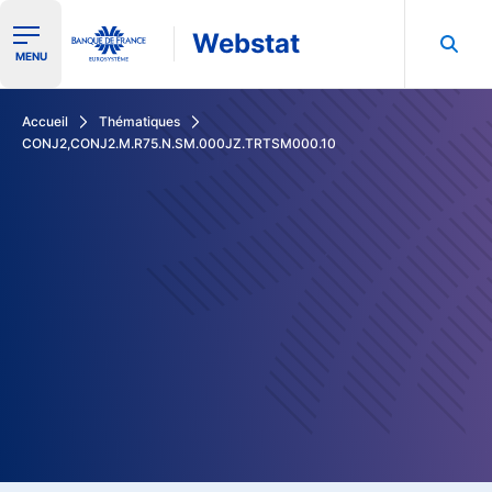
Webstat
Ouvrir le menu de navigation
MENU
Rechercher dans les données de la Banque de France
Accueil
Thématiques
CONJ2,CONJ2.M.R75.N.SM.000JZ.TRTSM000.10