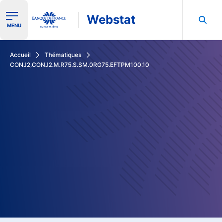
Webstat
Ouvrir le menu de navigation
MENU
Rechercher dans les données de la Banque de France
Accueil
Thématiques
CONJ2,CONJ2.M.R75.S.SM.0RG75.EFTPM100.10