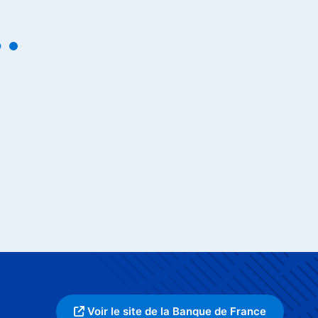
Voir le site de la Banque de France