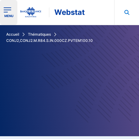
Webstat
Ouvrir le menu de navigation
MENU
Rechercher dans les données de la Banque de France
Accueil
Thématiques
CONJ2,CONJ2.M.R84.S.IN.000CZ.PVTEM100.10