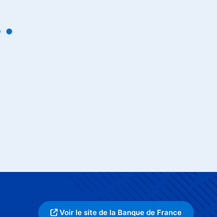
Voir le site de la Banque de France