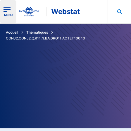
Webstat
Ouvrir le menu de navigation
MENU
Rechercher dans les données de la Banque de France
Accueil
Thématiques
CONJ2,CONJ2.Q.R11.N.BA.0RG11.ACTET100.10