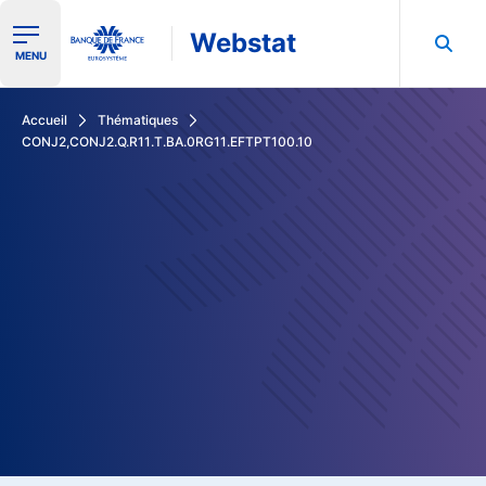
Webstat
Ouvrir le menu de navigation
MENU
Rechercher dans les données de la Banque de France
Accueil
Thématiques
CONJ2,CONJ2.Q.R11.T.BA.0RG11.EFTPT100.10