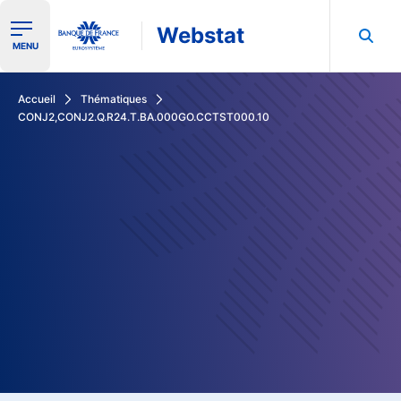
Webstat
Ouvrir le menu de navigation
MENU
Rechercher dans les données de la Banque de France
Accueil
Thématiques
CONJ2,CONJ2.Q.R24.T.BA.000GO.CCTST000.10