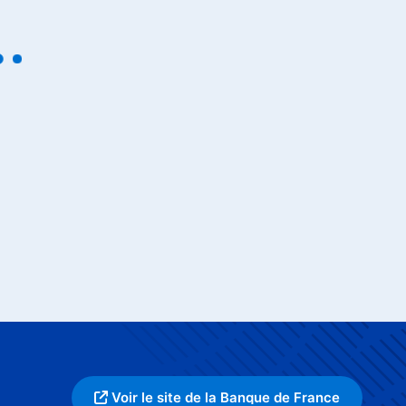
Voir le site de la Banque de France