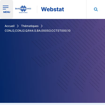
Webstat
Ouvrir le menu de navigation
MENU
Rechercher dans les données de la Banque de France
Accueil
Thématiques
CONJ2,CONJ2.Q.R44.S.BA.000SO.CCTST000.10