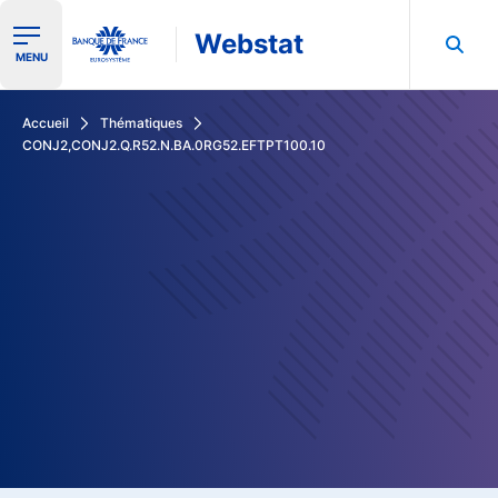
Webstat
Ouvrir le menu de navigation
MENU
Rechercher dans les données de la Banque de France
Accueil
Thématiques
CONJ2,CONJ2.Q.R52.N.BA.0RG52.EFTPT100.10