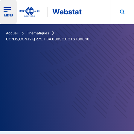
Webstat
Ouvrir le menu de navigation
MENU
Rechercher dans les données de la Banque de France
Accueil
Thématiques
CONJ2,CONJ2.Q.R75.T.BA.000SO.CCTST000.10