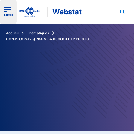
Webstat
Ouvrir le menu de navigation
MENU
Rechercher dans les données de la Banque de France
Accueil
Thématiques
CONJ2,CONJ2.Q.R84.N.BA.000GO.EFTPT100.10