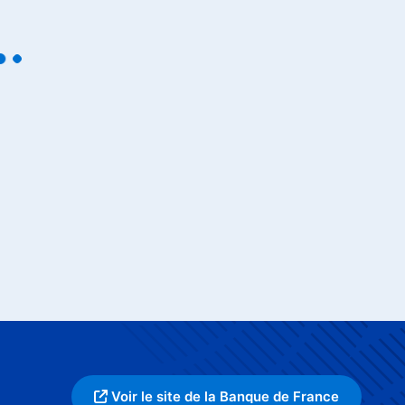
Voir le site de la Banque de France