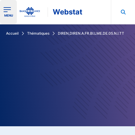
Webstat
Ouvrir le menu de navigation
MENU
Rechercher dans les données de la Banque de France
Accueil
Thématiques
DIREN,DIREN.A.FR.BI.LME.DE.05.N.I.TT