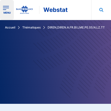
Webstat
Ouvrir le menu de navigation
MENU
Rechercher dans les données de la Banque de France
Accueil
Thématiques
DIREN,DIREN.A.FR.BI.LME.PE.05.N.LZ.TT